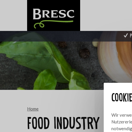
P
Cooki
Home
Wir verwen
Food Industry
Nutzererle
notwendig,