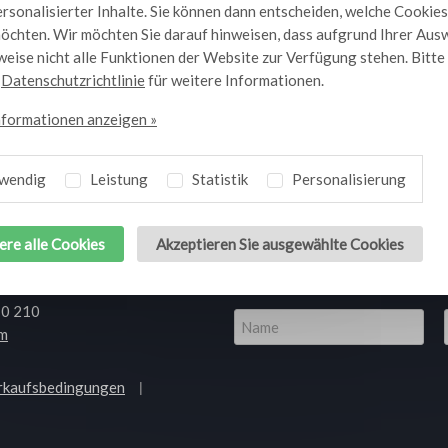
rsonalisierter Inhalte. Sie können dann entscheiden, welche Cookies
öchten. Wir möchten Sie darauf hinweisen, dass aufgrund Ihrer Aus
 für die Lebensmittelindustrie finden Sie unter Huegli.com
.
eise nicht alle Funktionen der Website zur Verfügung stehen. Bitt
e
Datenschutzrichtlinie
für weitere Informationen.
nformationen anzeigen »
wendig
Leistung
Statistik
Personalisierung
Lass dich inspirie
ere alle Cookies
Akzeptieren Sie ausgewählte Cookies
Melden Sie sich für unseren News
Produkte und Rezepte auf dem L
00 000
10 210
om
rkaufsbedingungen