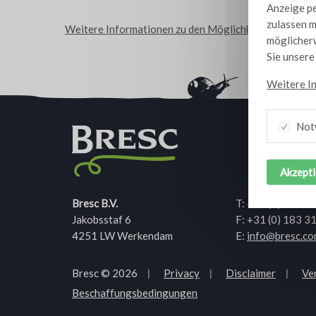
Anzeige pe
zulassen m
Weitere Informationen zu den Möglichkeiten von Bresc
möglicherw
Sie unser
Weitere I
Not
Akzepti
Bresc B.V.
T:
+31 (0) 183 2
Jakobsstaf 6
F: +31 (0) 183 3
4251 LW Werkendam
E:
info@bresc.c
Bresc © 2026
Privacy
Disclaimer
Ve
Beschaffungsbedingungen