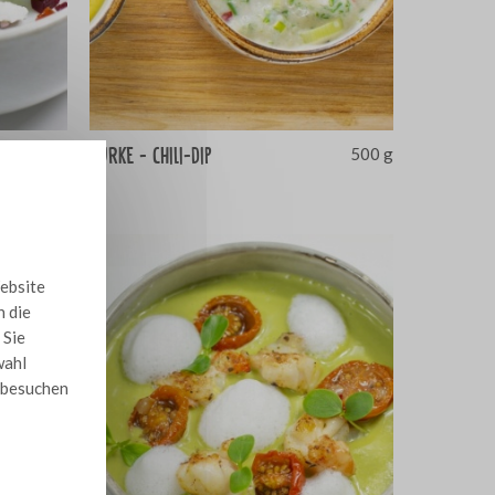
Gurke - Chili-Dip
4
500 g
Website
n die
 Sie
wahl
e besuchen