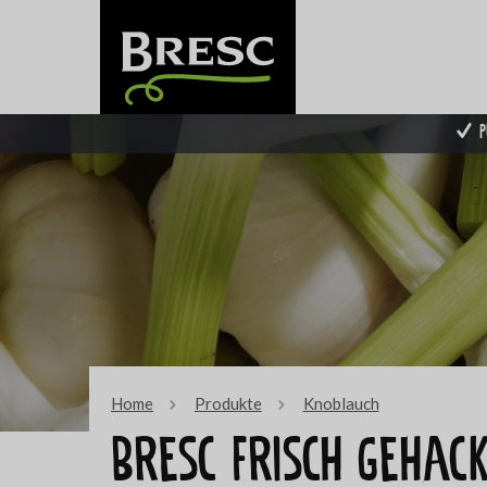
P
Home
Produkte
Knoblauch
Bresc Frisch gehac