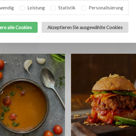
wendig
Leistung
Statistik
Personalisierung
ere alle Cookies
Akzeptieren Sie ausgewählte Cookies
t Entenbrust
Kartoffelsalat mit Oliven
4
aus Peru