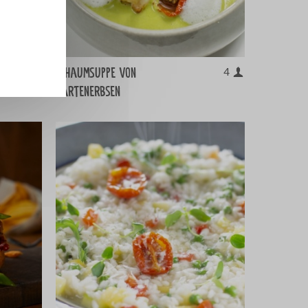
Schaumsuppe von
10
4
Gartenerbsen