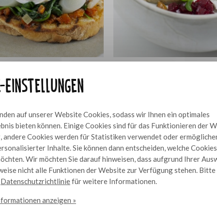
edikt Florentine mit
Tatar von Rote Beete und
10
e-Einstellungen
schem Spargel
Aubergine
den auf unserer Website Cookies, sodass wir Ihnen ein optimales
bnis bieten können. Einige Cookies sind für das Funktionieren der 
 andere Cookies werden für Statistiken verwendet oder ermögliche
rsonalisierter Inhalte. Sie können dann entscheiden, welche Cookies
öchten. Wir möchten Sie darauf hinweisen, dass aufgrund Ihrer Aus
eise nicht alle Funktionen der Website zur Verfügung stehen. Bitt
e
Datenschutzrichtlinie
für weitere Informationen.
nformationen anzeigen »