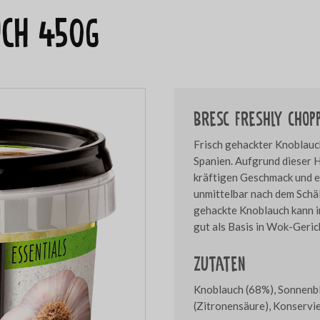
uch 450g
Bresc Freshly chop
Frisch gehackter Knoblauc
Spanien. Aufgrund dieser 
kräftigen Geschmack und e
unmittelbar nach dem Schä
gehackte Knoblauch kann i
gut als Basis in Wok-Geric
Zutaten
Knoblauch (68%), Sonnenbl
(Zitronensäure), Konservie