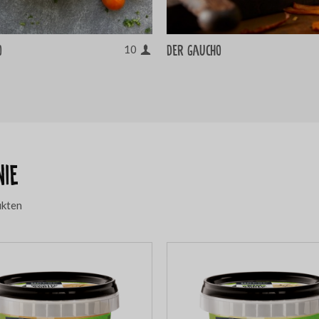
o
Der gaucho
10
nie
ukten