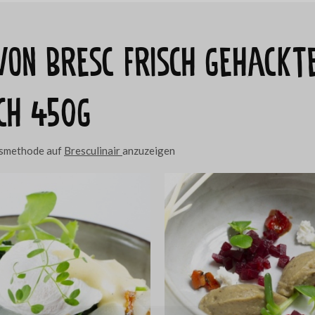
 von Bresc Frisch gehackt
ch 450g
ngsmethode auf
Bresculinair
anzuzeigen