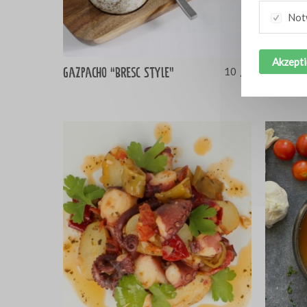
Not
Akzepti
Gazpacho “Bresc Style”
Warp mi
10