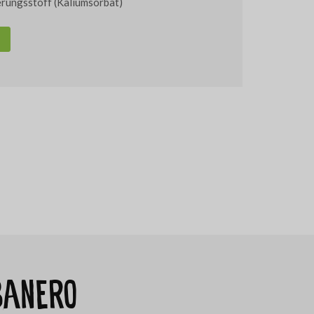
erungsstoff (Kaliumsorbat)
banero