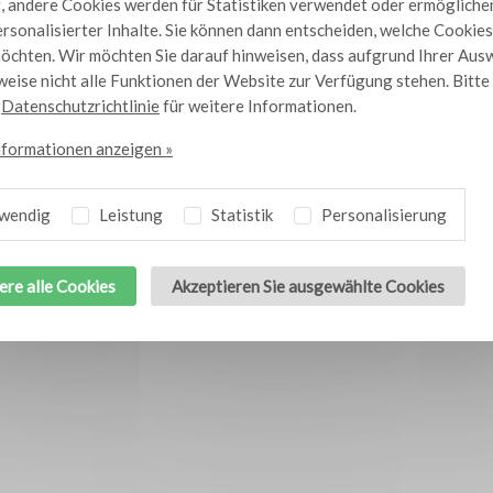
 andere Cookies werden für Statistiken verwendet oder ermögliche
n umwickelte
Fisch-Spare Ribs
10
rsonalisierter Inhalte. Sie können dann entscheiden, welche Cookies
inge
öchten. Wir möchten Sie darauf hinweisen, dass aufgrund Ihrer Aus
eise nicht alle Funktionen der Website zur Verfügung stehen. Bitt
e
Datenschutzrichtlinie
für weitere Informationen.
nformationen anzeigen »
wendig
Leistung
Statistik
Personalisierung
ere alle Cookies
Akzeptieren Sie ausgewählte Cookies