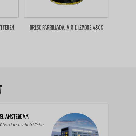
ittenen
Bresc Parrillada Aio e Lemone 450g
t
tel Amsterdam
 überdurchschnittliche