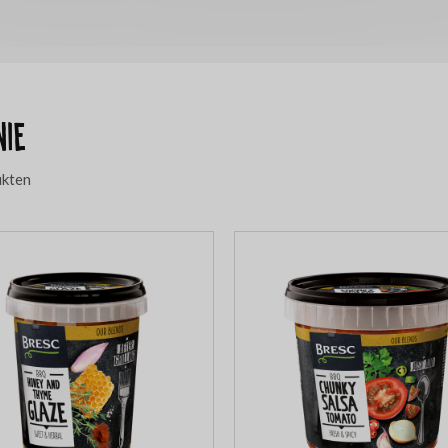
nie
ukten