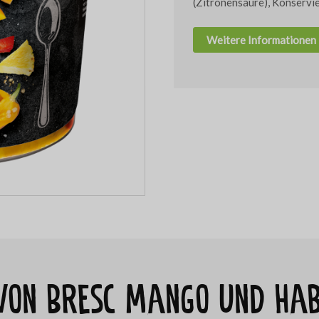
(Zitronensäure), Konservi
Weitere Informationen
t von Bresc Mango und Ha