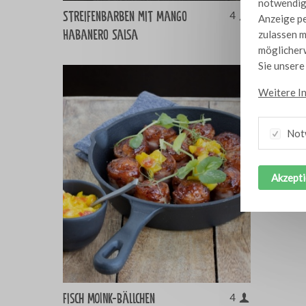
notwendig,
Streifenbarben mit Mango
Mit Baco
4
Anzeige pe
Habanero Salsa
Zwiebelr
zulassen m
möglicherw
Sie unser
Weitere I
Not
Akzepti
Fisch MOINK-Bällchen
4