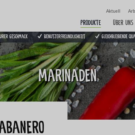
Aktuell
Arb
Produkte
Über uns
urer Geschmack
Benutzerfreundlichkeit
Gleichbleibende Qu
Marinaden
Habanero