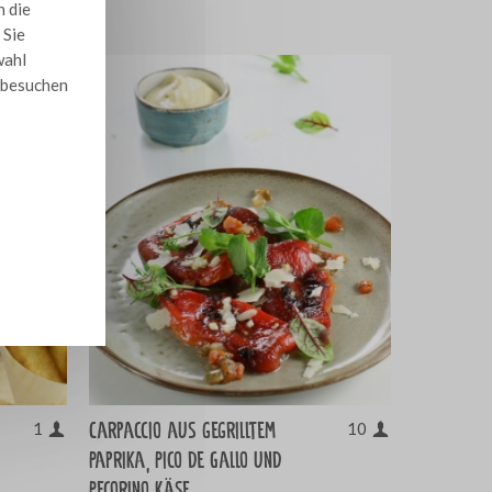
n die
 Sie
wahl
e besuchen
Carpaccio aus gegrilltem
1
10
Paprika, Pico de Gallo und
Pecorino Käse