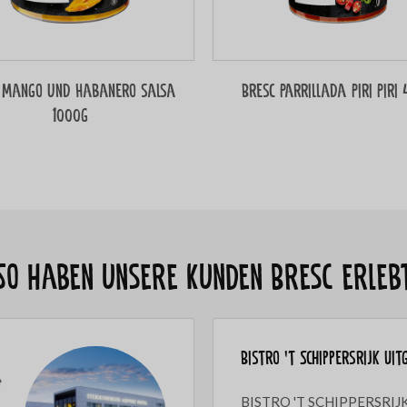
 Mango und Habanero salsa
Bresc Parrillada Piri Piri
1000g
So haben unsere Kunden Bresc erleb
Bistro 't Schippersrijk Uit
e
BISTRO 'T SCHIPPERSRIJK 