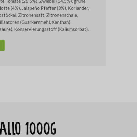
te Tomate (26,5%), Zwiebel (14,5%), grüne
lotte (4%), Jalapeño Pfeffer (3%), Koriander,
bstöckel, Zitronensaft, Zitronenschale,
ilisatoren (Guarkernmehl, Xanthan),
säure), Konservierungsstoff (Kaliumsorbat).
gallo 1000g