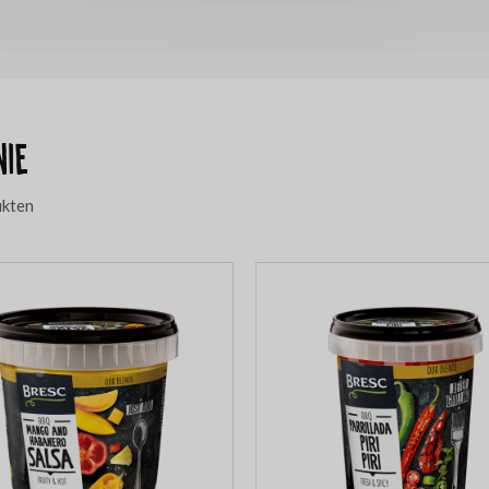
nie
ukten