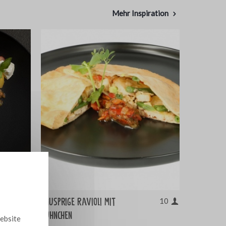
Mehr Inspiration
Knusprige Ravioli mit
10
10
Hühnchen
Website