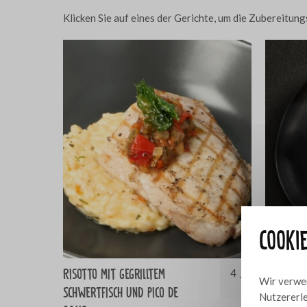
Klicken Sie auf eines der Gerichte, um die Zubereitu
Cooki
Risotto mit gegrilltem
Hähnchen
4
Wir verwen
Schwertfisch und Pico de
Gemüse
Nutzererle