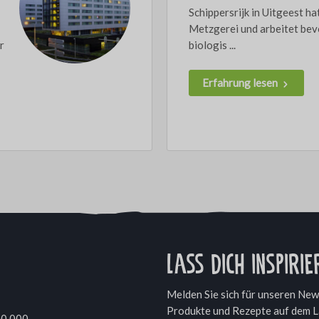
Schippersrijk in Uitgeest ha
Metzgerei und arbeitet bevo
r
biologis ...
Erfahrung lesen
Lass dich inspirie
Melden Sie sich für unseren News
Produkte und Rezepte auf dem L
00 000