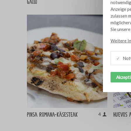
Gallo
notwendig,
Anzeige pe
zulassen m
möglicherw
Sie unser
Weitere I
Not
Akzepti
Pinsa Romana-Käsesteak
Huevos 
4