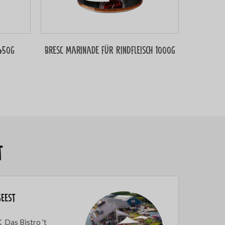
 450g
Bresc Marinade für Rindfleisch 1000g
t
geest
Das Bistro 't