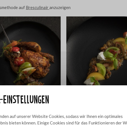
ngsmethode auf
Bresculinair
anzuzeigen
e-Einstellungen
 mit gegrilltem
Tomatensalat Pico de Gallo
10
den auf unserer Website Cookies, sodass wir Ihnen ein optimales
bnis bieten können. Einige Cookies sind für das Funktionieren der 