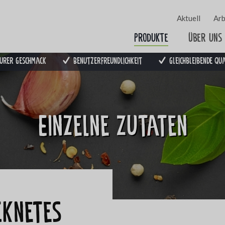
Aktuell
Arb
Produkte
Über uns
urer Geschmack
Benutzerfreundlichkeit
Gleichbleibende Qu
Einzelne Zutaten
cknetes