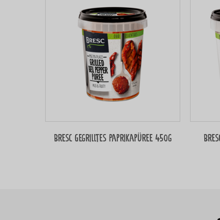
Bresc Gegrilltes Paprikapüree 450g
Bres