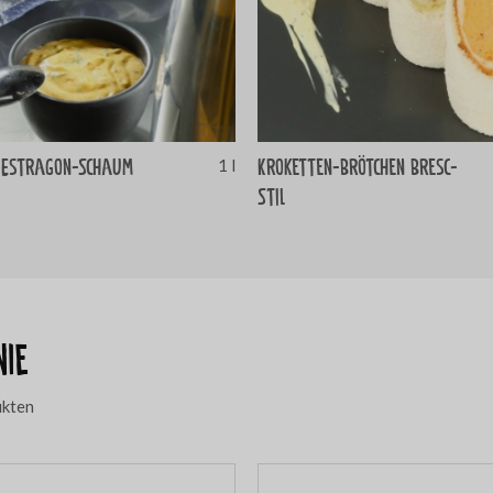
-Estragon-Schaum
Kroketten-Brötchen Bresc-
1 l
Stil
nie
ukten