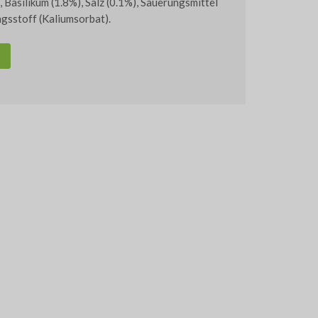
Basilikum (1.8%), Salz (0.1%), Säuerungsmittel
gsstoff (Kaliumsorbat).