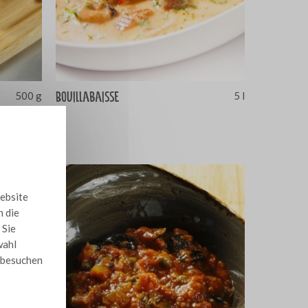
Bouillabaisse
500 g
5 l
Website
n die
 Sie
wahl
e besuchen