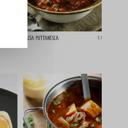
Salsa Puttanesca
0,6 l
1 l