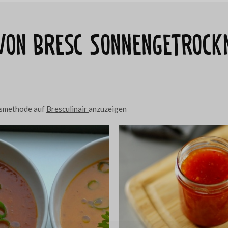
 von Bresc Sonnengetrock
ngsmethode auf
Bresculinair
anzuzeigen