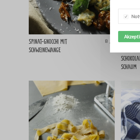
Not
Akzepti
Spinat-Gnocchi mit
Lapis Leg
8
Schweinewange
Schichtk
Schokola
Schaum