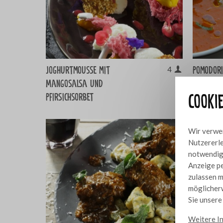
Joghurtmousse mit
Pomodori
4
Mangosalsa und
Cooki
Pfirsichsorbet
Wir verwen
Nutzererle
notwendig,
Anzeige pe
zulassen m
möglicherw
Sie unser
Weitere I