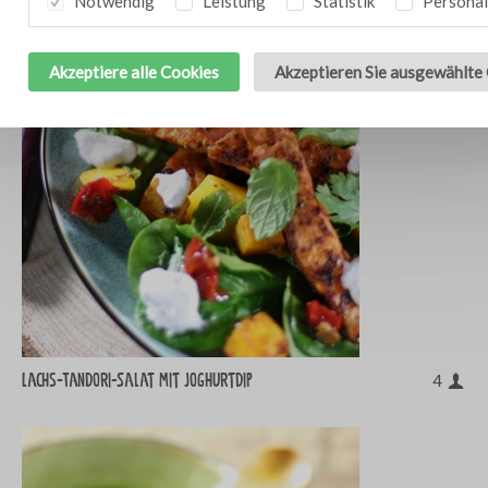
Notwendig
Leistung
Statistik
Personal
Akzeptiere alle Cookies
Akzeptieren Sie ausgewählte
Lachs-Tandori-Salat mit Joghurtdip
4