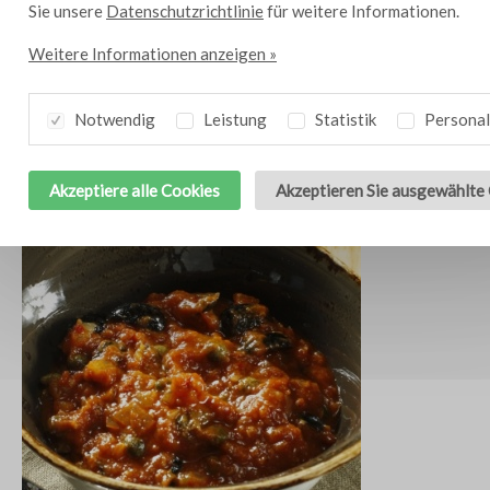
Sie unsere
Datenschutzrichtlinie
für weitere Informationen.
Weitere Informationen anzeigen »
Notwendig
Leistung
Statistik
Personal
Schaumsuppe von Gartenerbsen
4
Akzeptiere alle Cookies
Akzeptieren Sie ausgewählte