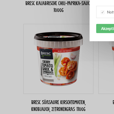
Bresc Kalabrische Chili-Paprika-Sauce
Br
1000g
Not
Akzepti
Bresc Süßsaure Kirschtomaten,
Knoblauch, Zitronengras 1100g