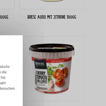
1000g
Bresc Alioli mit Zitrone 1000g
Website
n die
 Sie
wahl
e besuchen