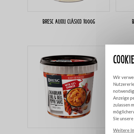
Bresc Alioli Clásico 1000g
B
Cooki
Wir verwen
Nutzererle
notwendig,
Anzeige pe
zulassen m
möglicherw
Sie unser
Weitere I