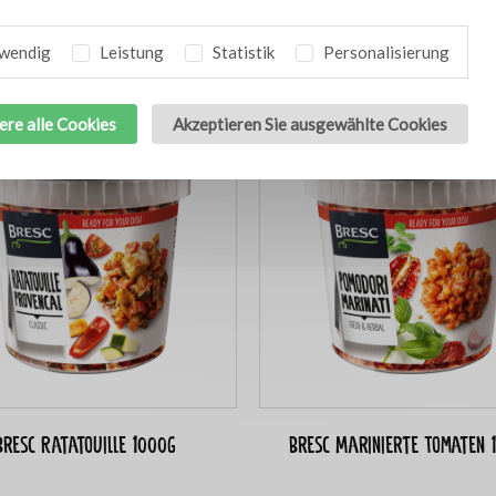
esc Gegrillte Paprika und
Bresc Algen- und grüne Kräu
Currysauce1000g
1000g
wendig
Leistung
Statistik
Personalisierung
ere alle Cookies
Akzeptieren Sie ausgewählte Cookies
Bresc Ratatouille 1000g
Bresc Marinierte Tomaten 