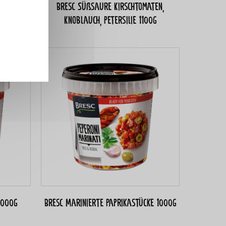
tersauce
Bresc Süßsaure Kirschtomaten,
Knoblauch, Petersilie 1100g
1000g
Bresc Marinierte Paprikastücke 1000g