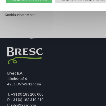
ist der Geschmack milde, nicht so scharf und frisch
zwiebelartig. Mit dem Vorteil, dass man nicht oder kaum einen
Knoblauchatem hat.
Bresc B.V.
Jakobsstaf 6
4251 LW Werkendam
T:
+31 (0) 183 200 000
F: +31 (0) 183 310 210
E:
info@bresc.com