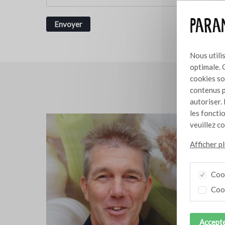
Param
Nous utili
optimale. 
cookies so
contenus p
autoriser. 
les foncti
veuillez c
Afficher p
Cook
Cook
Accepte