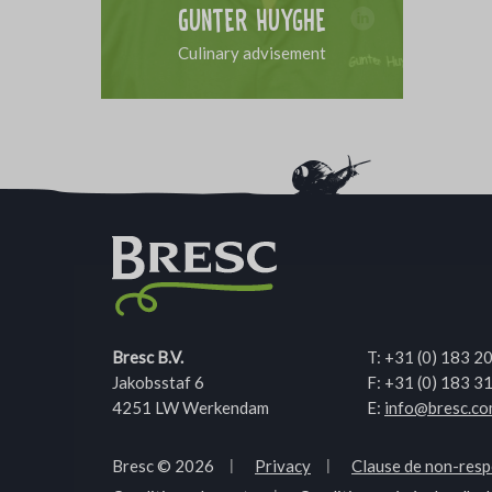
Gunter Huyghe
Culinary advisement
Bresc B.V.
T:
+31 (0) 183 2
Jakobsstaf 6
F: +31 (0) 183 3
4251 LW Werkendam
E:
info@bresc.c
Bresc © 2026
Privacy
Clause de non-resp