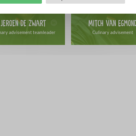
Jeroen de Zwart
Mitch van Egmon
nary advisement teamleader
Culinary advisement