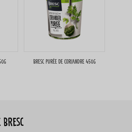
50g
Bresc Purée de coriandre 450g
é Bresc