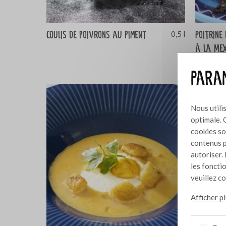
Coulis de poivrons au piment
Poitrine
0,5 l
à la Mex
Param
Nous utili
optimale. 
cookies so
contenus p
autoriser. 
les foncti
veuillez c
Afficher p