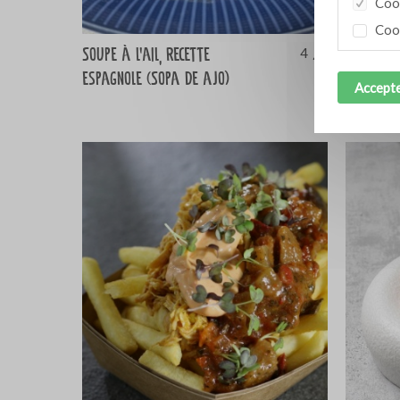
Cook
Cook
Soupe à l’ail, recette
Soupe au
4
espagnole (Sopa de ajo)
poivrons
Accepte