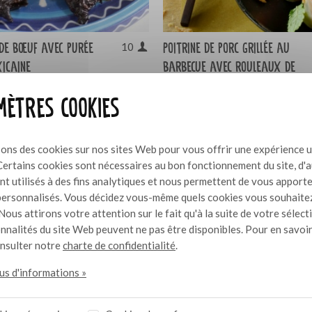
 de bœuf avec purée
Poitrine de porc grillée au
10
icaine
barbecue avec rouleaux de
papier de riz
ètres cookies
sons des cookies sur nos sites Web pour vous offrir une expérience u
Certains cookies sont nécessaires au bon fonctionnement du site, d'
nt utilisés à des fins analytiques et nous permettent de vous apport
ersonnalisés. Vous décidez vous-même quels cookies vous souhaite
Nous attirons votre attention sur le fait qu'à la suite de votre sélect
onnalités du site Web peuvent ne pas être disponibles. Pour en savoir
onsulter notre
charte de confidentialité
.
lus d'informations »