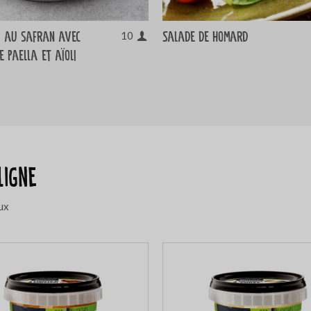
s au safran avec
Salade de homard
10
e paella et aïoli
ligne
ux