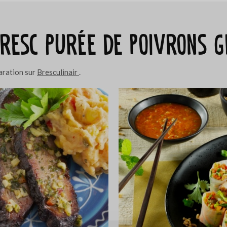
Bresc Purée de poivrons g
paration sur
Bresculinair
.