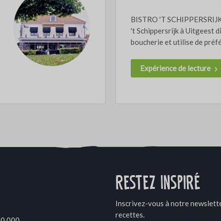
BISTRO 'T SCHIPPERSRIJK 
't Schippersrijk à Uitgeest 
boucherie et utilise de préfé
Expérience de lecture
Restez Inspiré
Inscrivez-vous à notre newslette
recettes.
00 000