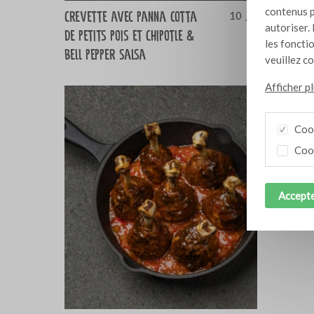
contenus p
Crevette avec panna cotta
Sandwich
10
autoriser. 
de petits pois et Chipotle &
Bresc Pes
les foncti
bell pepper salsa
Salsa Ch
veuillez c
Afficher p
Cook
Cook
Accepte