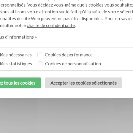
ersonnalisés. Vous décidez vous-même quels cookies vous souhaite
 de Ribeye Fumé avec
Chilaquiles fumés
10
Nous attirons votre attention sur le fait qu'à la suite de votre sélect
to di Basilico et
onnalités du site Web peuvent ne pas être disponibles. Pour en savoir
ipotle –
onsulter notre
charte de confidentialité
.
lus d'informations »
ies nécessaires
Cookies de performance
ies statistiques
Cookies de personnalisation
z tous les cookies
Accepter les cookies sélectionnés