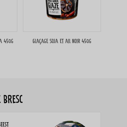
ja 450g
Glaçage soja et ail noir 450g
é Bresc
geest