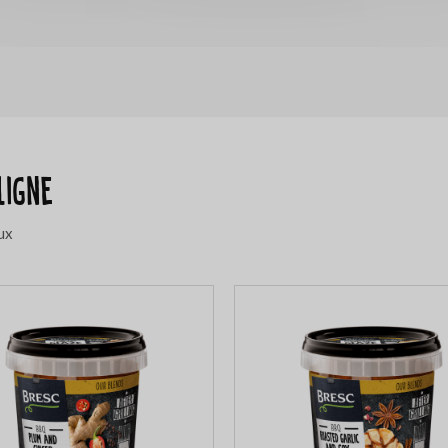
ligne
ux