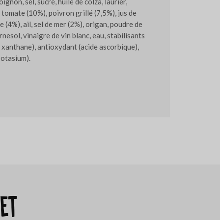
ignon, sel, sucre, huile de colza, laurier,
tomate (10%), poivron grillé (7,5%), jus de
 (4%), ail, sel de mer (2%), origan, poudre de
rnesol, vinaigre de vin blanc, eau, stabilisants
xanthane), antioxydant (acide ascorbique),
potasium).
et