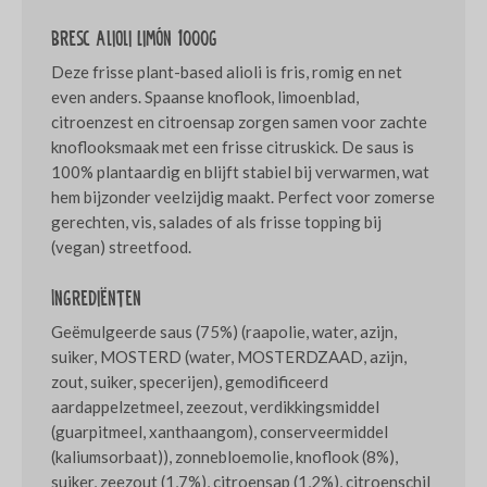
Bresc Alioli Limón 1000g
Deze frisse plant-based alioli is fris, romig en net
even anders. Spaanse knoflook, limoenblad,
citroenzest en citroensap zorgen samen voor zachte
knoflooksmaak met een frisse citruskick. De saus is
100% plantaardig en blijft stabiel bij verwarmen, wat
hem bijzonder veelzijdig maakt. Perfect voor zomerse
gerechten, vis, salades of als frisse topping bij
(vegan) streetfood.
Ingrediënten
Geëmulgeerde saus (75%) (raapolie, water, azijn,
suiker, MOSTERD (water, MOSTERDZAAD, azijn,
zout, suiker, specerijen), gemodificeerd
aardappelzetmeel, zeezout, verdikkingsmiddel
(guarpitmeel, xanthaangom), conserveermiddel
(kaliumsorbaat)), zonnebloemolie, knoflook (8%),
suiker, zeezout (1,7%), citroensap (1,2%), citroenschil