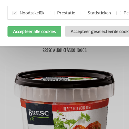
Noodzakelijk
Prestatie
Statistieken
Per
Accepteer alle cookies
Accepteer geselecteerde cook
Bresc Alioli Clásico 1000g