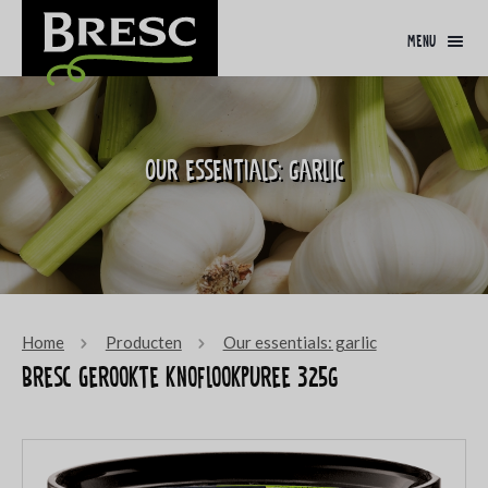
menu
Our essentials: garlic
Home
Producten
Our essentials: garlic
Bresc Gerookte knoflookpuree 325g