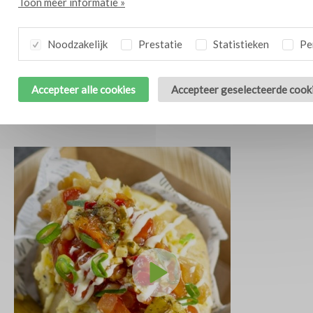
Toon meer informatie »
Noodzakelijk
Prestatie
Statistieken
Per
Accepteer alle cookies
Accepteer geselecteerde cook
Carpaccio van gegrilde paprika, Pico de Gallo en Pecorino
10
kaas