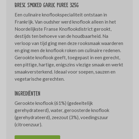
Bresc Smoked garlic puree 325g
Een culinaire knoflookspecialiteit ontstaan in
Frankrijk. Van oudsher werd knoflook alleen in het
Noordelijkste Franse Knoflookdistrict gerookt,
destijds ten behoeve van de houdbaarheid. Na
verloop van tijd ging men deze rooksmaak waarderen
en ging men de knoflook roken om culinaire redenen.
Gerookte knoflook geeft, toegepast in een gerecht,
een pittige, hartige, enigszins vlezige smaak en werkt
smaakversterkend. Ideaal voor soepen, sauzen en
vegetarische gerechten.
Ingrediënten
Gerookte knoflook (61%) (gedeeltelijk
gerehydrateerd), water, geroosterde knoflook
(gerehydrateerd), zeezout (3%), voedingszuur
(citroenzuur).