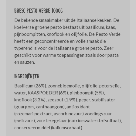
Bresc Pesto verde 1000g
De bekende smaakmaker uit de Italiaanse keuken. De
koelverse groene pesto bestaat uit basilicum, kaas,
pijnboompitten, knoflook en olijfolie. De Pesto Verde
heeft een geconcentreerde en volle smaak die
typerend is voor de Italiaanse groene pesto. Zeer
geschikt voor warme toepassingen zoals door pasta
en sauzen.
Ingrediënten
Basilicum (26%), zonnebloemolie, olijfolie, peterselie,
water, KAASPOEDER (6%), pijnboompit (5%),
knoflook (3.3%), zeezout (1.9%), peper, stabilisator
(guargom, xanthaangom), antioxidant
(rozemarijnextract, ascorbinezuur) voedingszuur
(melkzuur), zuurteregelaar (natriumwaterstofsulfaat),
conserveermiddel (kaliumsorbaat).