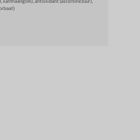
l, xanthaangom), antioxidant (ascorbinezuur),
orbaat)