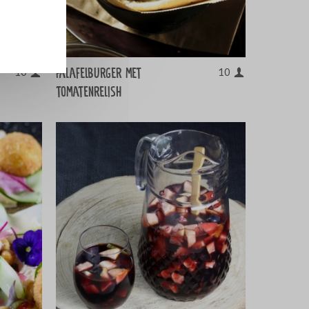
Falafelburger met
10
10
tomatenrelish