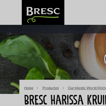
Home
Producten
Our blends: World Kitch
Bresc Harissa kru