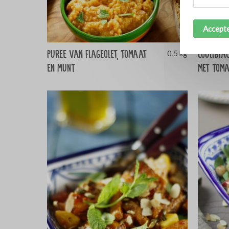
Accepte
Puree van flageolet, tomaat
Coulibia
0,5 kg
en munt
met toma