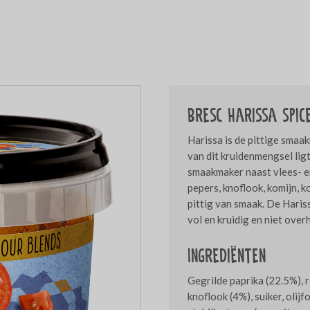
Bresc Harissa spic
Harissa is de pittige sma
van dit kruidenmengsel ligt
smaakmaker naast vlees- e
pepers, knoflook, komijn, ko
pittig van smaak. De Hariss
vol en kruidig en niet over
Ingrediënten
Gegrilde paprika (22.5%), r
knoflook (4%), suiker, olijfo