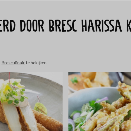
eerd door Bresc Harissa 
p
Bresculinair
te bekijken