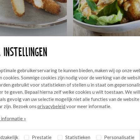
rde asperges met
Crispy soft shell krab met
10
 instellingen
-mayonaise
chilidip
ptimale gebruikerservaring te kunnen bieden, maken wij op onze we
n cookies. Sommige cookies zijn nodig voor de werking van de websi
rden gebruikt voor statistieken of stellen u in staat om gepersonal
r te geven. Bepaal hierna zelf welke cookies u wilt toestaan. We wil
 als gevolg van uw selectie mogelijk niet alle functies van de website
r zijn. Bezoek ons
privacybeleid
voor meer informatie.
informatie »
zakelijk
Prestatie
Statistieken
Personalisatie