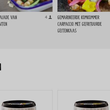
salade van
Gemarineerde komkommer
4
wten
carpaccio met gefrituurde
geitenkaas
n