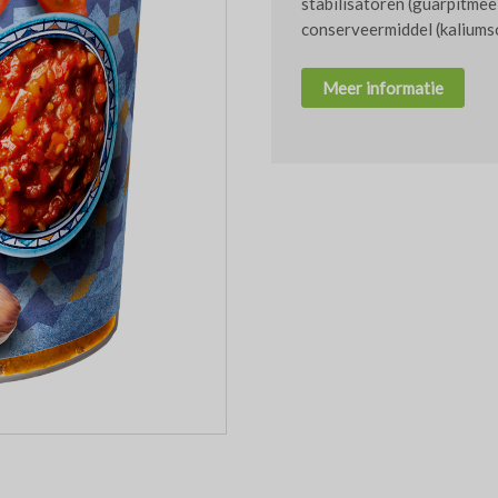
stabilisatoren (guarpitmee
conserveermiddel (kaliums
Meer informatie