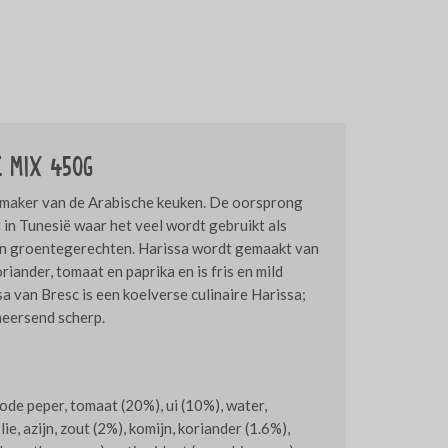
e mix 450g
akmaker van de Arabische keuken. De oorsprong
 in Tunesië waar het veel wordt gebruikt als
n groentegerechten. Harissa wordt gemaakt van
riander, tomaat en paprika en is fris en mild
a van Bresc is een koelverse culinaire Harissa;
heersend scherp.
ode peper, tomaat (20%), ui (10%), water,
lie, azijn, zout (2%), komijn, koriander (1.6%),