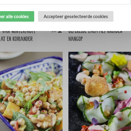
er alle cookies
Accepteer geselecteerde cookies
c van winterfruit
Gepekelde zalm met kruiden
10
at en koriander
hangop