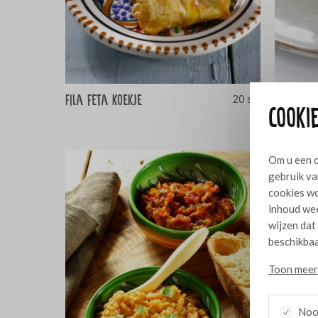
Fila feta koekje
Gefrituu
20 stuks
Cookie
Harissa
Om u een o
gebruik va
cookies wo
inhoud wee
wijzen dat
beschikbaa
Toon meer 
Nood