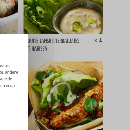
Pikante lamsbitterballetjes
10
8
met harissa
bsites
te, andere
iseerde
len erop