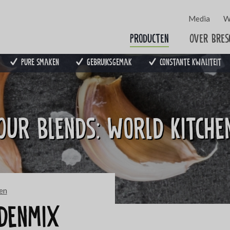
Media
W
Producten
Over Bres
Pure smaken
Gebruiksgemak
Constante kwaliteit
Our blends: World Kitche
en
idenmix