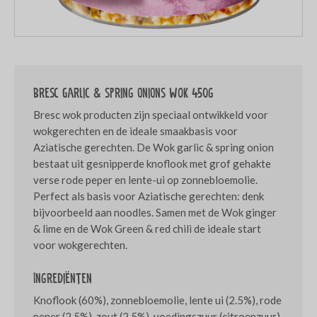
Bresc Garlic & spring onions WOK 450g
Bresc wok producten zijn speciaal ontwikkeld voor
wokgerechten en de ideale smaakbasis voor
Aziatische gerechten. De Wok garlic & spring onion
bestaat uit gesnipperde knoflook met grof gehakte
verse rode peper en lente-ui op zonnebloemolie.
Perfect als basis voor Aziatische gerechten: denk
bijvoorbeeld aan noodles. Samen met de Wok ginger
& lime en de Wok Green & red chili de ideale start
voor wokgerechten.
Ingrediënten
Knoflook (60%), zonnebloemolie, lente ui (2.5%), rode
peper (2.5%), zout (2.5%), voedingszuur (citroenzuur),