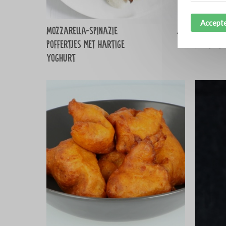
Accepte
Mozzarella-spinazie
Rookwors
poffertjes met hartige
andijvie
yoghurt