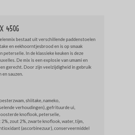
x 450g
lenmix bestaat uit verschillende paddenstoelen
take en eekhoorntjesbrood en is op smaak
n peterselie. In de klassieke keuken is deze
uxelles. De mix is een explosie van umami en
en gerecht. Door zijn veelzijdigheid in gebruik
n en sauzen.
oesterzwam, shiitake, nameko,
elende verhoudingen), gefrituurde ui,
roosterde knoflook, peterselie,
%, zout 2%, zwarte knoflook, water, tijm,
ntioxidant (ascorbinezuur), conserveermiddel