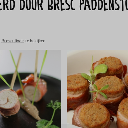
eerd door Bresc Paddenst
p
Bresculinair
te bekijken