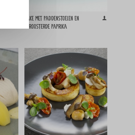
Cake met paddenstoelen en
10
geroosterde paprika