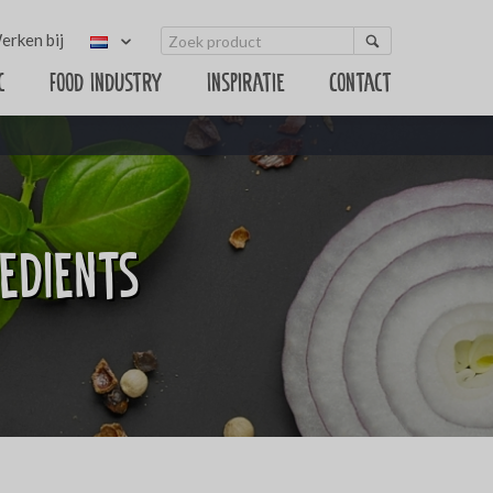
erken bij
c
Food Industry
Inspiratie
Contact
redients