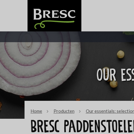
Our ess
Home
Producten
Our essentials: selectio
Bresc Paddenstoel