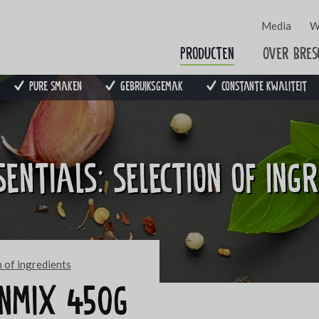
Media
W
Producten
Over Bres
Pure smaken
Gebruiksgemak
Constante kwaliteit
entials: selection of ing
n of ingredients
enmix 450g