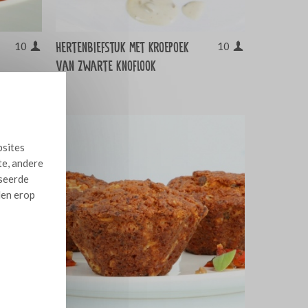
Hertenbiefstuk met kroepoek
10
10
van zwarte knoflook
bsites
te, andere
iseerde
len erop