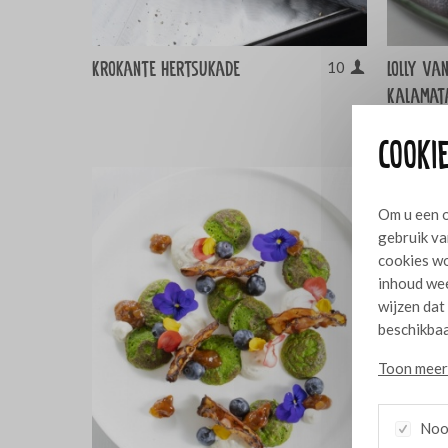
Krokante hertsukade
Lolly va
10
Kalamata
Seranoh
Cookie
Om u een o
gebruik va
cookies wo
inhoud wee
wijzen dat
beschikbaa
Toon meer 
Nood