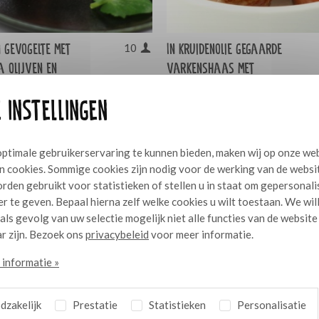
n gevogelte met
In kruidenolie gegaarde
10
 olijven en
varkenshaas met
am
paddenstoelenkorst
 instellingen
ptimale gebruikerservaring te kunnen bieden, maken wij op onze we
n cookies. Sommige cookies zijn nodig voor de werking van de websi
rden gebruikt voor statistieken of stellen u in staat om gepersonal
r te geven. Bepaal hierna zelf welke cookies u wilt toestaan. We wil
 als gevolg van uw selectie mogelijk niet alle functies van de website
r zijn. Bezoek ons
privacybeleid
voor meer informatie.
informatie »
zakelijk
Prestatie
Statistieken
Personalisatie