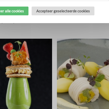
er alle cookies
Accepteer geselecteerde cookies
t ‘speciaal’ met
Gestoofde gevulde uien
4
stamppot