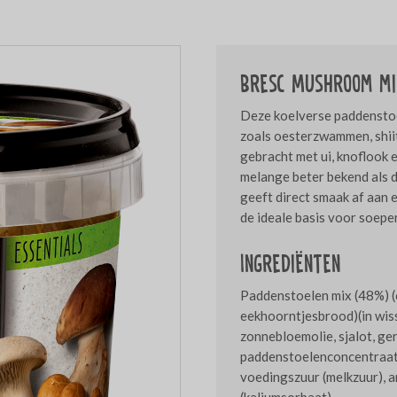
Bresc Mushroom mi
Deze koelverse paddenstoe
zoals oesterzwammen, shii
gebracht met ui, knoflook e
melange beter bekend als d
geeft direct smaak af aan e
de ideale basis voor soepe
Ingrediënten
Paddenstoelen mix (48%) (
eekhoorntjesbrood)(in wiss
zonnebloemolie, sjalot, ge
paddenstoelenconcentraat 2
voedingszuur (melkzuur), a