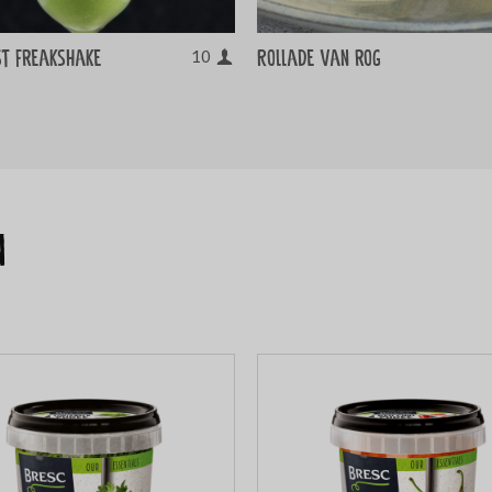
st freakshake
Rollade van rog
10
n