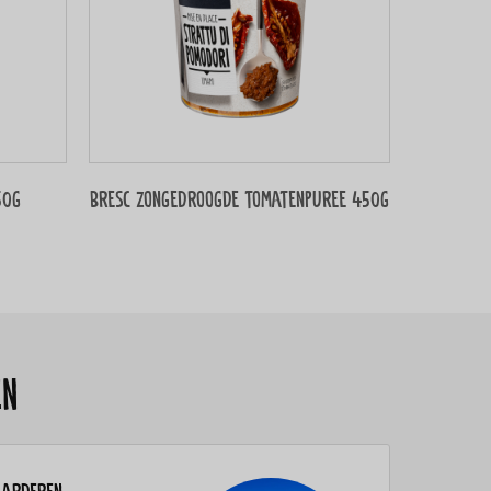
50g
Bresc Zongedroogde tomatenpuree 450g
en