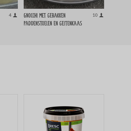
Gnocchi met gebakken
4
10
paddenstoelen en geitenkaas