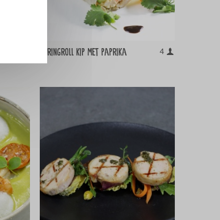
Springroll kip met paprika
10
4