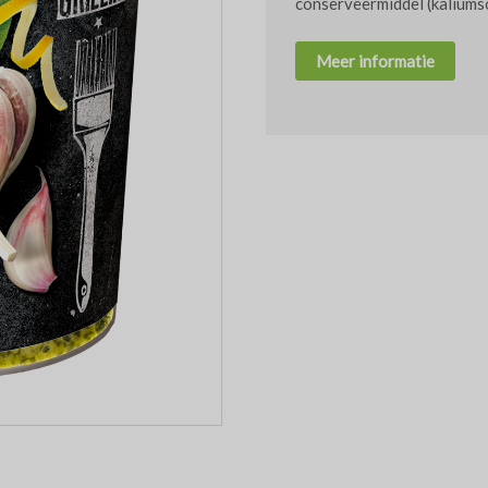
conserveermiddel (kaliums
Meer informatie