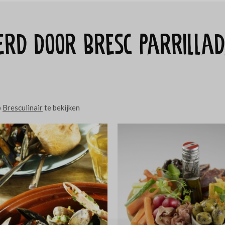
erd door Bresc Parrillad
p
Bresculinair
te bekijken