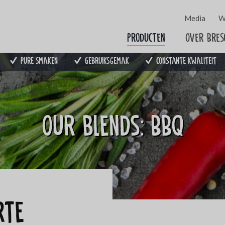
Media
W
Producten
Over Bres
Pure smaken
Gebruiksgemak
Constante kwaliteit
Our blends: BBQ
rte