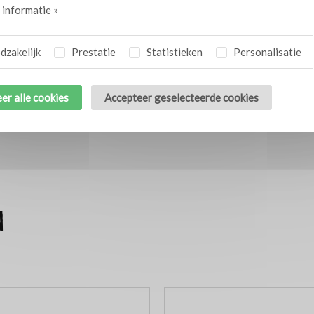
informatie »
zakelijk
Prestatie
Statistieken
Personalisatie
bs
er alle cookies
Accepteer geselecteerde cookies
4
n