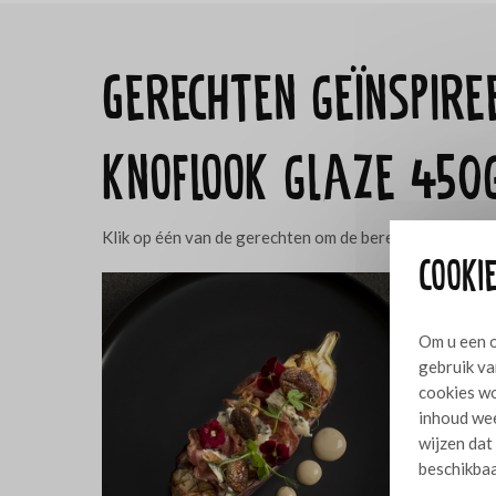
Gerechten geïnspir
knoflook glaze 450
Klik op één van de gerechten om de bereidingswijze o
Cookie
Om u een o
gebruik va
cookies wo
inhoud wee
wijzen dat
beschikbaa