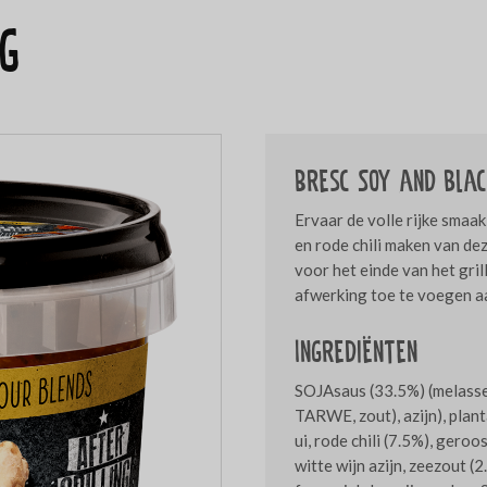
g
Bresc Soy and blac
Ervaar de volle rijke smaa
en rode chili maken van d
voor het einde van het gr
afwerking toe te voegen aa
Ingrediënten
SOJAsaus (33.5%) (melasse
TARWE, zout), azijn), plan
ui, rode chili (7.5%), gero
witte wijn azijn, zeezout (