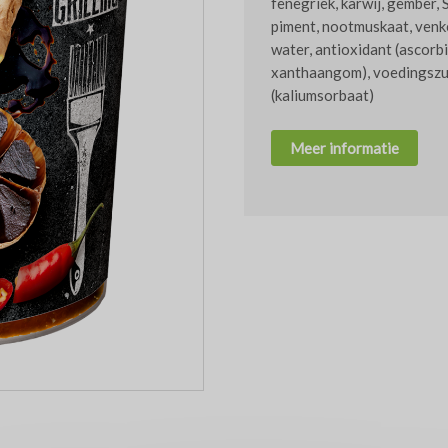
fenegriek, karwij, gember, 
piment, nootmuskaat, venke
water, antioxidant (ascorb
xanthaangom), voedingszuu
(kaliumsorbaat)
Meer informatie