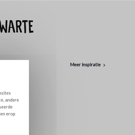
zwarte
Meer inspiratie
bsites
te, andere
iseerde
len erop