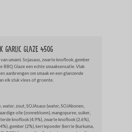
k garlic glaze 450g
k van umami. Sojasaus, zwarte knoflook, gember
eze BBQ Glaze een echte smaaksensatie. Vlak
illen aanbrengen om smaak en een glanzende
n elk stuk vlees of groente.
, water, zout, SOJAsaus (water, SOJAbonen,
taardige olie (zonnebloem), mangopuree, suiker,
osterde knoflook (4.9%), zwarte knoflook (2.6%),
2.4%), gember (2%), kerriepoeder (kerrie (kurkuma,