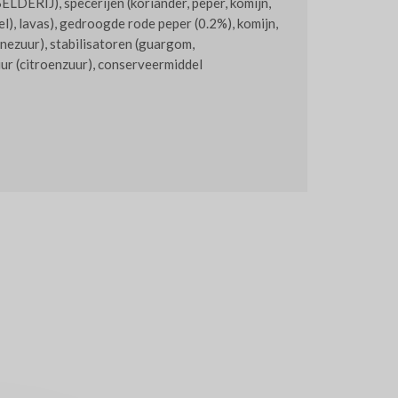
SELDERIJ), specerijen (koriander, peper, komijn,
l), lavas), gedroogde rode peper (0.2%), komijn,
inezuur), stabilisatoren (guargom,
r (citroenzuur), conserveermiddel