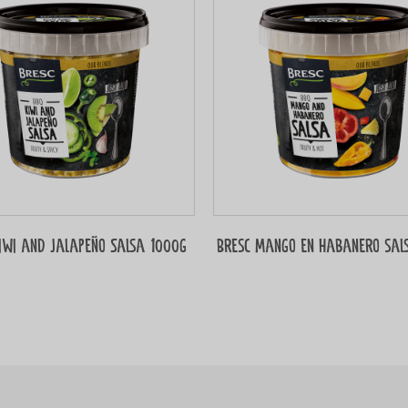
iwi and Jalapeño Salsa 1000g
Bresc Mango en habanero sal