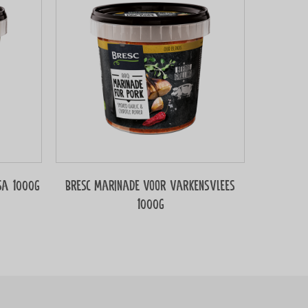
sa 1000g
Bresc Marinade voor varkensvlees
1000g