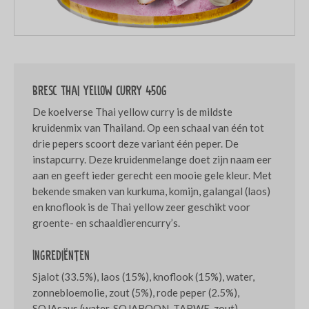
Bresc Thai yellow curry 450g
De koelverse Thai yellow curry is de mildste
kruidenmix van Thailand. Op een schaal van één tot
drie pepers scoort deze variant één peper. De
instapcurry. Deze kruidenmelange doet zijn naam eer
aan en geeft ieder gerecht een mooie gele kleur. Met
bekende smaken van kurkuma, komijn, galangal (laos)
en knoflook is de Thai yellow zeer geschikt voor
groente- en schaaldierencurry’s.
Ingrediënten
Sjalot (33.5%), laos (15%), knoflook (15%), water,
zonnebloemolie, zout (5%), rode peper (2.5%),
SOJAsaus (water, SOJABOON, TARWE, zout),