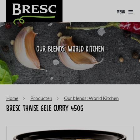
menu
Our blends: World Kitchen
Home
Producten
Our blends: World Kitchen
Bresc Thaise gele curry 450g