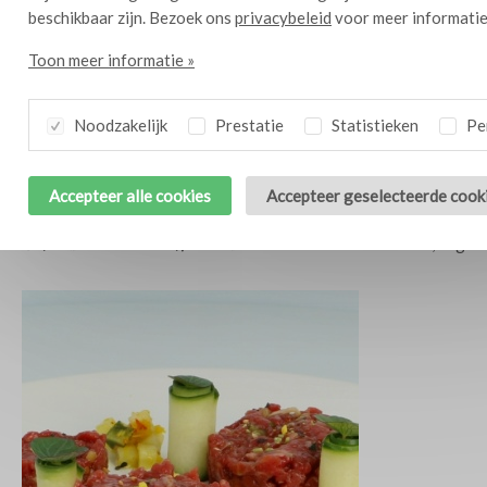
beschikbaar zijn. Bezoek ons
privacybeleid
voor meer informatie
Toon meer informatie »
Noodzakelijk
Prestatie
Statistieken
Per
Accepteer alle cookies
Accepteer geselecteerde cook
Relish van pompoen en citroengras
1,5 kg