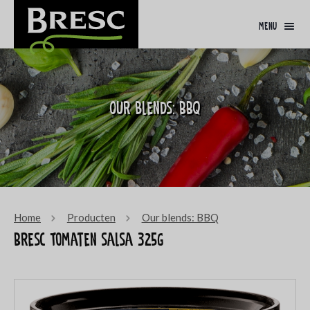
menu
Our blends: BBQ
Home
Producten
Our blends: BBQ
Bresc Tomaten salsa 325g