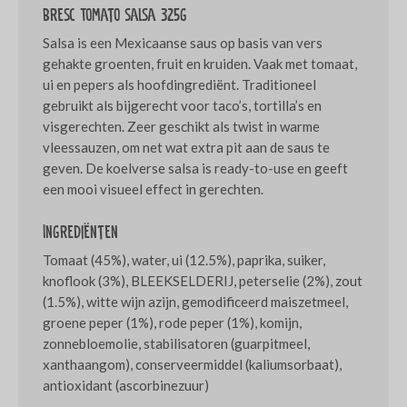
Bresc Tomato salsa 325g
Salsa is een Mexicaanse saus op basis van vers
gehakte groenten, fruit en kruiden. Vaak met tomaat,
ui en pepers als hoofdingrediënt. Traditioneel
gebruikt als bijgerecht voor taco’s, tortilla’s en
visgerechten. Zeer geschikt als twist in warme
vleessauzen, om net wat extra pit aan de saus te
geven. De koelverse salsa is ready-to-use en geeft
een mooi visueel effect in gerechten.
Ingrediënten
Tomaat (45%), water, ui (12.5%), paprika, suiker,
knoflook (3%), BLEEKSELDERIJ, peterselie (2%), zout
(1.5%), witte wijn azijn, gemodificeerd maiszetmeel,
groene peper (1%), rode peper (1%), komijn,
zonnebloemolie, stabilisatoren (guarpitmeel,
xanthaangom), conserveermiddel (kaliumsorbaat),
antioxidant (ascorbinezuur)