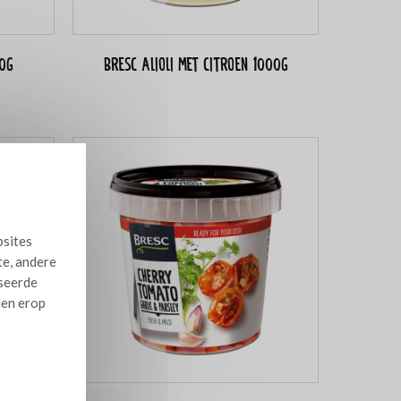
00g
Bresc Alioli met citroen 1000g
bsites
te, andere
iseerde
len erop