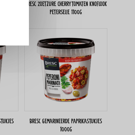
idensaus
Bresc Zoetzure cherrytomaten knoflook
peterselie 1100g
stukjes
Bresc Gemarineerde paprikastukjes
1000g