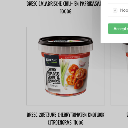
Bresc Calabrische chili- en paprikasaus
Bresc 
Nood
1000g
Accepte
Bresc Zoetzure cherrytomaten knoflook
citroengras 1100g