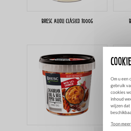
Bresc Alioli Clásico 1000g
B
Cookie
Om u een o
gebruik va
cookies wo
inhoud wee
wijzen dat
beschikbaa
Toon meer 