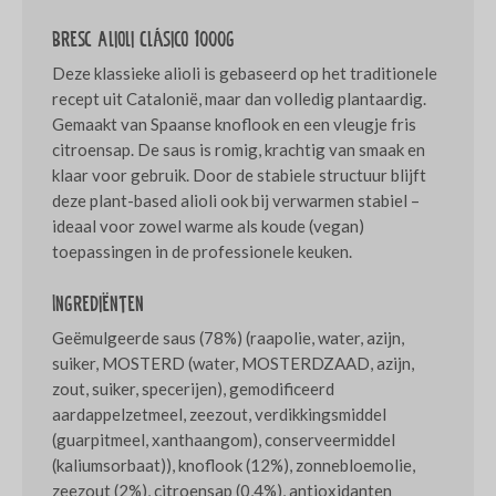
Bresc Alioli Clásico 1000g
Deze klassieke alioli is gebaseerd op het traditionele
recept uit Catalonië, maar dan volledig plantaardig.
Gemaakt van Spaanse knoflook en een vleugje fris
citroensap. De saus is romig, krachtig van smaak en
klaar voor gebruik. Door de stabiele structuur blijft
deze plant-based alioli ook bij verwarmen stabiel –
ideaal voor zowel warme als koude (vegan)
toepassingen in de professionele keuken.
Ingrediënten
Geëmulgeerde saus (78%) (raapolie, water, azijn,
suiker, MOSTERD (water, MOSTERDZAAD, azijn,
zout, suiker, specerijen), gemodificeerd
aardappelzetmeel, zeezout, verdikkingsmiddel
(guarpitmeel, xanthaangom), conserveermiddel
(kaliumsorbaat)), knoflook (12%), zonnebloemolie,
zeezout (2%), citroensap (0,4%), antioxidanten