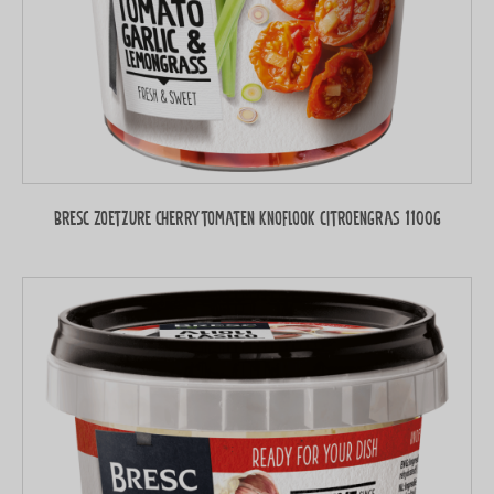
Bresc Zoetzure cherrytomaten knoflook citroengras 1100g