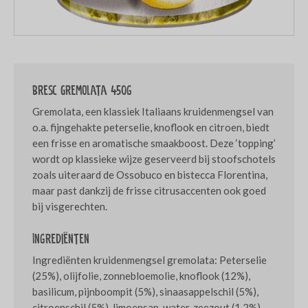
Bresc Gremolata 450g
Gremolata, een klassiek Italiaans kruidenmengsel van
o.a. fijngehakte peterselie, knoflook en citroen, biedt
een frisse en aromatische smaakboost. Deze ‘topping’
wordt op klassieke wijze geserveerd bij stoofschotels
zoals uiteraard de Ossobuco en bistecca Florentina,
maar past dankzij de frisse citrusaccenten ook goed
bij visgerechten.
Ingrediënten
Ingrediënten kruidenmengsel gremolata: Peterselie
(25%), olijfolie, zonnebloemolie, knoflook (12%),
basilicum, pijnboompit (5%), sinaasappelschil (5%),
citroenschil (5%), limoensap, water, zeezout (1,2%),