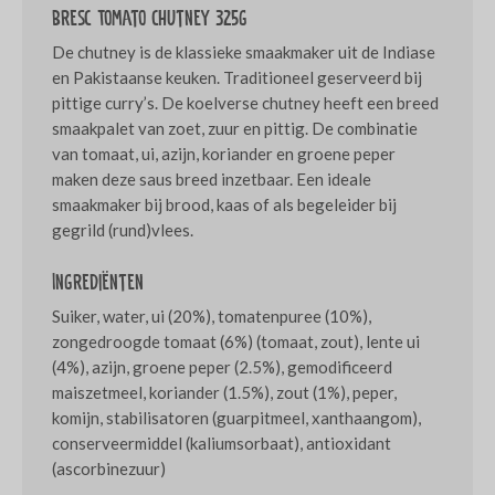
Bresc Tomato chutney 325g
De chutney is de klassieke smaakmaker uit de Indiase
en Pakistaanse keuken. Traditioneel geserveerd bij
pittige curry’s. De koelverse chutney heeft een breed
smaakpalet van zoet, zuur en pittig. De combinatie
van tomaat, ui, azijn, koriander en groene peper
maken deze saus breed inzetbaar. Een ideale
smaakmaker bij brood, kaas of als begeleider bij
gegrild (rund)vlees.
Ingrediënten
Suiker, water, ui (20%), tomatenpuree (10%),
zongedroogde tomaat (6%) (tomaat, zout), lente ui
(4%), azijn, groene peper (2.5%), gemodificeerd
maiszetmeel, koriander (1.5%), zout (1%), peper,
komijn, stabilisatoren (guarpitmeel, xanthaangom),
conserveermiddel (kaliumsorbaat), antioxidant
(ascorbinezuur)