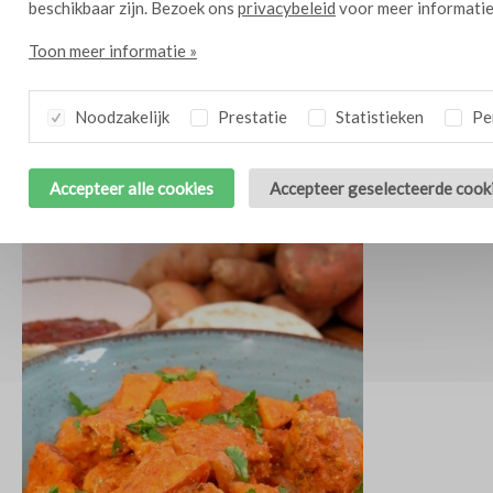
beschikbaar zijn. Bezoek ons
privacybeleid
voor meer informatie
Toon meer informatie »
Noodzakelijk
Prestatie
Statistieken
Per
Krokante ricotta met gegrilde courgette
10
Accepteer alle cookies
Accepteer geselecteerde cook