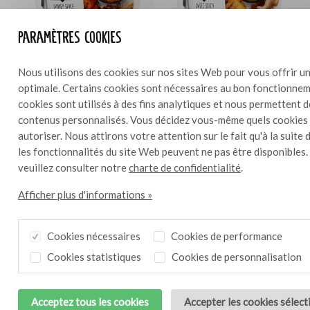
Paramètres cookies
Sauce Poivron Grillé &
Nous utilisons des cookies sur nos sites Web pour vous offrir un
Sauce Piment Calabrais &
Curry - 1000g
optimale. Certains cookies sont nécessaires au bon fonctionneme
Paprika - 1000g
Le poivron jaune grillé, la
cookies sont utilisés à des fins analytiques et nous permettent 
Le piment calabrais, mûri sous
mangue et le piment
contenus personnalisés. Vous décidez vous-même quels cookies
le soleil du sud de l’Italie, et le
habanero rouge créent un
autoriser. Nous attirons votre attention sur le fait qu'à la suite 
piment fumé apportent du
caractère "swicy". Le
les fonctionnalités du site Web peuvent ne pas être disponibles.
piquant. Le paprika grillé, la
gingembre et le zeste
veuillez consulter notre
charte de confidentialité
.
tomate séchée au soleil et le
d'orange apportent de la
paprika en poudre assurent un
fraîcheur, et le mélange de
Afficher plus d'informations »
équilibre légèrement sucré.
curry une délicieuse épicité.
.
Cookies nécessaires
Cookies de performance
Téléchargez la brochure complète !
Cookies statistiques
Cookies de personnalisation
Goûter ?
Acceptez tous les cookies
Accepter les cookies sélec