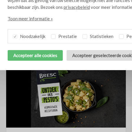
wijzen dat als gevolg van uw selectie mogelijk niet alle functies
beschikbaar zijn. Bezoek ons
privacybeleid
voor meer informatie
Toon meer informatie »
Noodzakelijk
Prestatie
Statistieken
Per
Blijf op de hoogte
van de laatste Bresc ontwikkelingen
Accepteer alle cookies
Accepteer geselecteerde cook