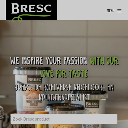
menu
We inspire your passion
with our
love for taste
BRESC: DE KOELVERSE KNOFLOOK- EN
KRUIDENSPECIALIST