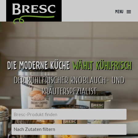
menu
Die moderne Küche
wählt kühlfrisch
DER KÜHLFRISCHER KNOBLAUCH- UND
KRÄUTERSPEZIALIST