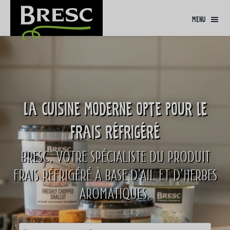
menu
La cuisine moderne opte pour le
frais réfrigéré
BRESC, VOTRE SPÉCIALISTE DU PRODUIT
FRAIS RÉFRIGÉRÉ À BASE D’AIL ET D’HERBES
AROMATIQUES.